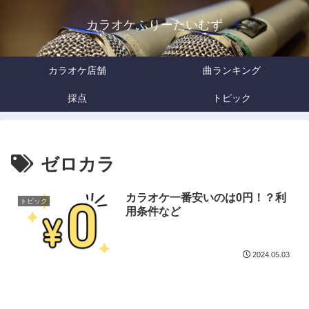
カラオケふりーたいむず
カラオケ店舗
曲ランキング
採点
トピック
ゼロカラ
カラオケ一番安いのは0円！？利
トピック
用条件など
2024.05.03