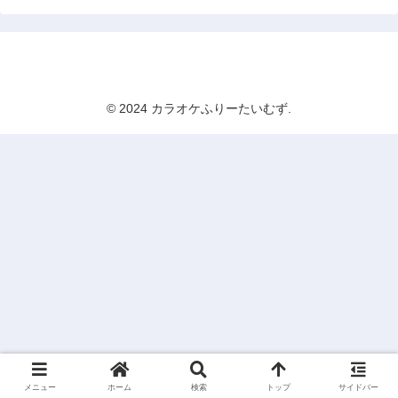
カラオケふりーたいむず
© 2024 カラオケふりーたいむず.
メニュー
ホーム
検索
トップ
サイドバー