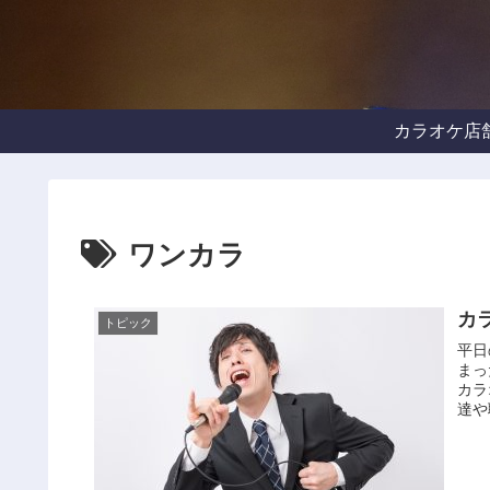
カラオケ店
ワンカラ
カ
トピック
平日
まっ
カラ
達や