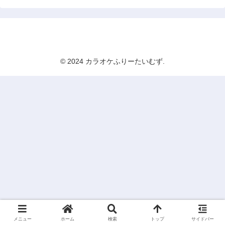
カラオケふりーたいむず
© 2024 カラオケふりーたいむず.
メニュー
ホーム
検索
トップ
サイドバー