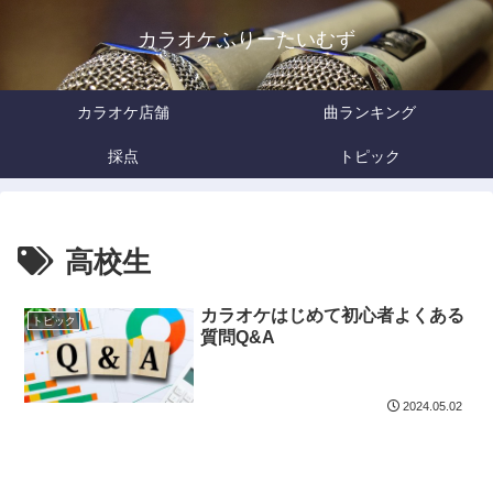
カラオケふりーたいむず
カラオケ店舗
曲ランキング
採点
トピック
高校生
カラオケはじめて初心者よくある
トピック
質問Q&A
2024.05.02