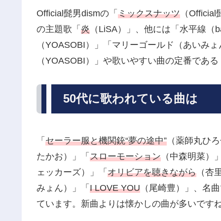
Official髭男dismの「
ミックスナッツ
（Offi
の主題歌「
炎
（LiSA）」、他には「水平線（ba
（YOASOBI）」「マリーゴールド（あいみ
（YOASOBI）」や歌いやすい曲の定番である
50代に歌われている曲は
「
セーラー服と機関銃“夢の途中”
（薬師丸ひろ
たかお）」「
スローモーション
（中森明菜）
ェッカーズ）」「
オリビアを聴きながら
（杏
みょん）」「
I LOVE YOU
（尾崎豊）」、名曲
ています。新曲よりは懐かしの曲が多いです