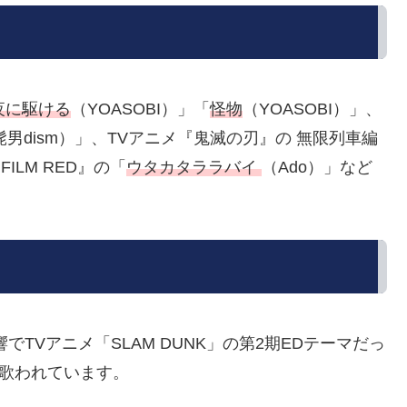
夜に駆ける
（YOASOBI）」「
怪物
（YOASOBI）」、
cial髭男dism）」、TVアニメ『鬼滅の刃』の 無限列車編
FILM RED』の「
ウタカタララバイ
（Ado）」など
の影響でTVアニメ「SLAM DUNK」の第2期EDテーマだっ
に歌われています。