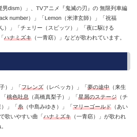
cial髭男dism）」、TVアニメ『鬼滅の刃』の 無限列車編
ck number）」「Lemon（米津玄師）」「祝福
ょん）」「チェリー（スピッツ）」「夜に駆ける
「
ハナミズキ
（一青窈）」などが歌われています。
子）」「
フレンズ
（レベッカ）」「
夢の途中
（来生
」「
桃色吐息
（高橋真梨子）」「
星屑のステージ
（チ
里）」「
糸
（中島みゆき）」「
マリーゴールド
（あい
で歌いやすい曲「
ハナミズキ
（一青窈）」が歌われ
ね。