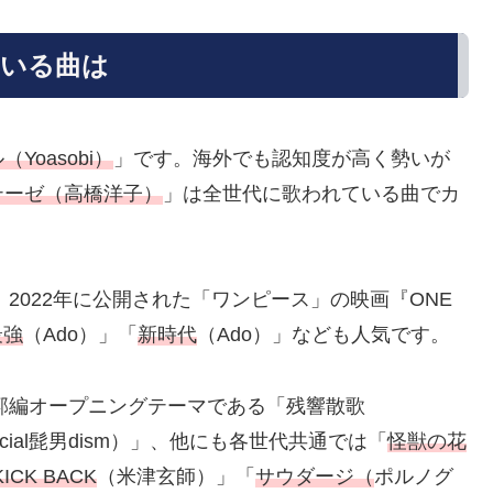
ている曲は
Yoasobi）
」です。海外でも認知度が高く勢いが
テーゼ（高橋洋子）
」は全世代に歌われている曲でカ
、2022年に公開された「ワンピース」の映画『ONE
最強
（Ado）」「
新時代
（Ado）」なども人気です。
遊郭編オープニングテーマである「残響散歌
ficial髭男dism）」、他にも各世代共通では「
怪獣の花
KICK BACK
（米津玄師）」「
サウダージ（
ポルノグ