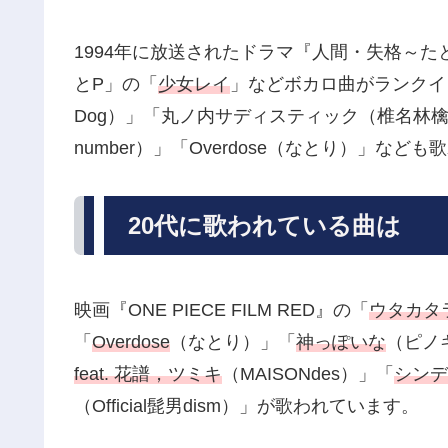
1994年に放送されたドラマ『人間・失格～
とP」の「
少女レイ
」などボカロ曲がランクイ
Dog）」「丸ノ内サディスティック（椎名林檎
number）」「Overdose（なとり）」など
20代に歌われている曲は
映画『ONE PIECE FILM RED』の「
ウタカタ
「
Overdose
（なとり）」「
神っぽいな
（ピノ
feat. 花譜，ツミキ
（MAISONdes）」「
シンデ
（Official髭男dism）」が歌われています。