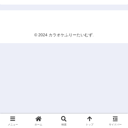
カラオケふりーたいむず
© 2024 カラオケふりーたいむず.
メニュー
ホーム
検索
トップ
サイドバー