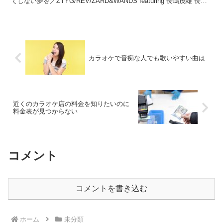
てしない夢を／ZYYG/REV/ZARD&WANDS featuring 長嶋茂雄 長嶋
茂雄デーに「...
カラオケで音痴な人でも歌いやすい曲は
近くのカラオケ店の料金を知りたいのに
料金表が見つからない
コメント
コメントを書き込む
ホーム
未分類