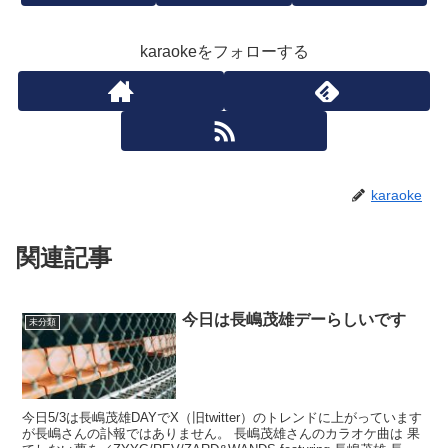
karaokeをフォローする
karaoke
関連記事
今日は長嶋茂雄デーらしいです
未分類
今日5/3は長嶋茂雄DAYでX（旧twitter）のトレンドに上がっています
が長嶋さんの訃報ではありません。 長嶋茂雄さんのカラオケ曲は 果