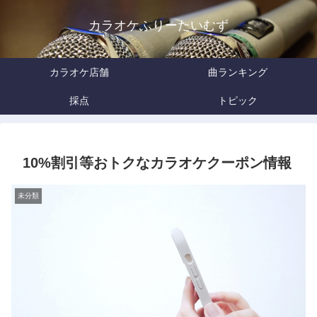
カラオケふりーたいむず
カラオケ店舗
曲ランキング
採点
トピック
10%割引等おトクなカラオケクーポン情報
未分類