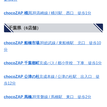
chocoZAP 桶川
JR高崎線 / 桶川駅 西口 徒歩1分
千葉県（6店舗）
chocoZAP 船橋市場
JR総武線 / 東船橋駅 北口 徒歩10
分
chocoZAP 千葉都町
京成バス / 都小学校 下車 徒歩1分
chocoZAP 公津の杜
京成本線 / 公津の杜駅 出入口 徒
歩12分
chocoZAP 馬橋
JR常磐線 / 馬橋駅 東口 徒歩2分