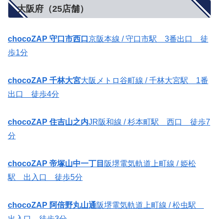
大阪府（25店舗）
chocoZAP 守口市西口
京阪本線 / 守口市駅 3番出口 徒
歩1分
chocoZAP 千林大宮
大阪メトロ谷町線 / 千林大宮駅 1番
出口 徒歩4分
chocoZAP 住吉山之内
JR阪和線 / 杉本町駅 西口 徒歩7
分
chocoZAP 帝塚山中一丁目
阪堺電気軌道上町線 / 姫松
駅 出入口 徒歩5分
chocoZAP 阿倍野丸山通
阪堺電気軌道上町線 / 松虫駅
出入口 徒歩3分