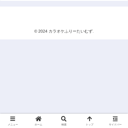
カラオケふりーたいむず
© 2024 カラオケふりーたいむず.
メニュー
ホーム
検索
トップ
サイドバー