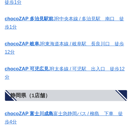
徒歩1分
chocoZAP 多治見駅前
JR中央本線 / 多治見駅 南口 徒
歩1分
chocoZAP 岐阜
JR東海道本線 / 岐阜駅 長良川口 徒歩
12分
chocoZAP 可児広見
JR太多線 / 可児駅 出入口 徒歩12
分
静岡県（1店舗）
chocoZAP 富士川成島
富士急静岡バス / 柳島 下車 徒
歩4分