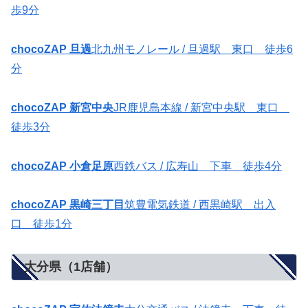
歩9分
chocoZAP 旦過
北九州モノレール / 旦過駅 東口 徒歩6
分
chocoZAP 新宮中央
JR鹿児島本線 / 新宮中央駅 東口
徒歩3分
chocoZAP 小倉足原
西鉄バス / 広寿山 下車 徒歩4分
chocoZAP 黒崎三丁目
筑豊電気鉄道 / 西黒崎駅 出入
口 徒歩1分
大分県（1店舗）