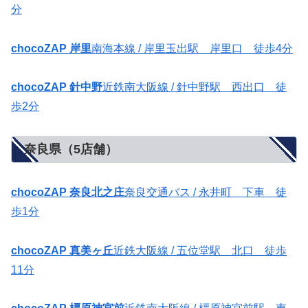
分
chocoZAP 岸里
南海本線 / 岸里玉出駅 岸里口 徒歩4分
chocoZAP 針中野
近鉄南大阪線 / 針中野駅 西出口 徒
歩2分
奈良県（5店舗）
chocoZAP 奈良北之庄
奈良交通バス / 永井町 下車 徒
歩1分
chocoZAP 真美ヶ丘
近鉄大阪線 / 五位堂駅 北口 徒歩
11分