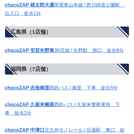
chocoZAP 桃太郎大通
岡電東山本線 / 西川緑道公園駅
出入口 徒歩1分
広島県（1店舗）
chocoZAP 安芸矢野東
JR呉線 / 矢野駅 南口 徒歩9分
福岡県（7店舗）
chocoZAP 志免南里
西鉄バス / 南里 下車 徒歩5分
chocoZAP 久留米櫛原
西鉄バス / 久留米警察署前 下
車 徒歩2分
chocoZAP 中津口
北九州モノレール / 旦過駅 東口 徒