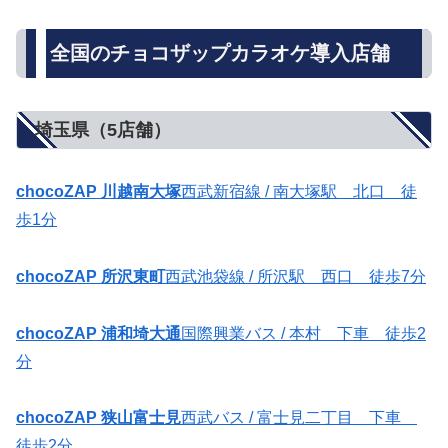
全国のチョコザップカラオケ導入店舗
埼玉県（5店舗）
chocoZAP 川越南大塚
西武新宿線 / 南大塚駅 北口 徒
歩1分
chocoZAP 所沢東町
西武池袋線 / 所沢駅 西口 徒歩7分
chocoZAP 浦和埼大通
国際興業バス / 本村 下車 徒歩2
分
chocoZAP 狭山富士見
西武バス / 富士見二丁目 下車
徒歩2分