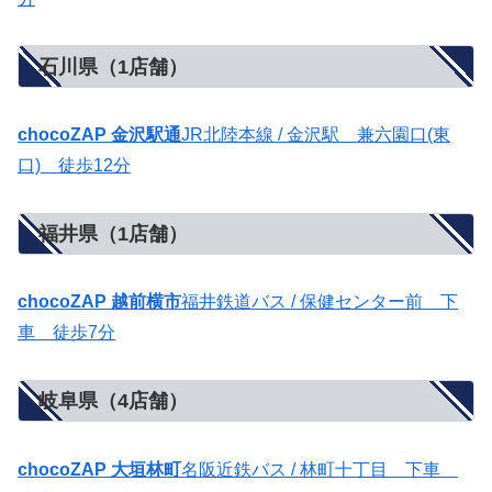
石川県（1店舗）
chocoZAP 金沢駅通
JR北陸本線 / 金沢駅 兼六園口(東
口) 徒歩12分
福井県（1店舗）
chocoZAP 越前横市
福井鉄道バス / 保健センター前 下
車 徒歩7分
岐阜県（4店舗）
chocoZAP 大垣林町
名阪近鉄バス / 林町十丁目 下車