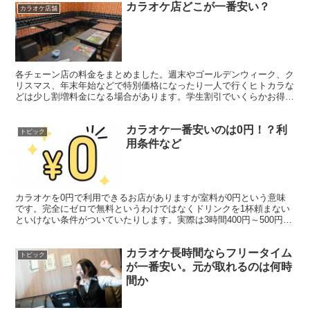
カラオケ店どこが一番安い？
カラオケ店舗
各チェーン店の料金をまとめました。週末やゴールデンウィーク、ク
リスマス、年末年始などで特別価格になったり一人で行くヒトカラな
どは少し割増料金になる場合があります。学生割引でいくらかお得に
なったり、アプリ登録など会員になるといくらか安くなるの...
カラオケ一番安いのは0円！？利
トピック
用条件など
カラオケを0円で利用できるお店がありますが室料が0円という意味
です。完全にゼロで無料というわけではなくドリンクを1杯頼まない
といけない条件がついていたりします。実際は3時間400円～500円で
ワンドリンク付きのサービスと同等になります。 ま...
カラオケ長時間ならフリータイム
トピック
が一番安い。元が取れるのは何時
間か