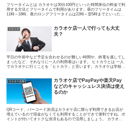
フリータイムとは カラオケは30分100円といった時間単位の料金で利
用する方法とフリータイムで利用があります。昼のフリータイムは
11時～18時、夜のロングフリータイムは22時～翌5時までといったよ
うに長時間を固定料金で利用することが可能です...
カラオケ店一人で行っても大丈
トピック
夫？
平日の午前中など予定を合わせるのが難しい時間や、終電を逃してし
まったなど、それなりに一人の利用者はいます。 ヒトカラとは 一人
でカラオケに行くことを「ヒトカラ」と言います。カラオケは学校の
友達や職場の同僚、家族など複数人で行く娯楽のように思...
カラオケ店でPayPayや楽天Pay
カラオケ店舗
などのキャッシュレス決済は使え
るのか
QRコード、バーコード決済はカラオケ店に限らず利用できるお店が
増えているので現金がなくても利用することができて便利ですね。ポ
イントが付いてオトクな決済もあるので活用しましょう。 カラオケ
店ではゆうちょPayや銀行系Pay、SuicaやPAS...