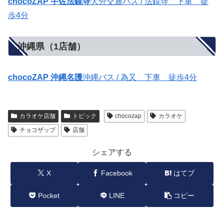
chocoZAP 宇佐法鏡寺
大分交通バス / 法鏡寺 下車 徒
歩4分
沖縄県（1店舗）
chocoZAP 沖縄名護
沖縄バス / 為又 下車 徒歩4分
カラオケ店舗
トピック
chocozap
カラオケ
チョコザップ
店舗
シェアする
X
Facebook
はてブ
Pocket
LINE
コピー