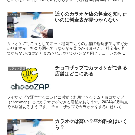
ワンドリンク付きのサービスと同等になります。 ま...
近くのカラオケ店の料金を知りた
トピック
いのに料金表が見つからない
カラオケに行こうとしてネット地図で近くの店舗の場所まではすぐ分
かりますが、料金を調べてもなかなか見つかりません。 料金表が見
つからないのはなぜ まねきねこやバンバンなど同じチェーンのお店
で地域が一緒でも店舗によって料金が異なる為です。 お店...
チョコザップでカラオケができる
カラオケ店舗
店舗はどこにある
ライザップが運営するコンビニ感覚で利用できるジムチョコザップ
（chocozap）にはカラオケができる店舗があります。2024年5月時点
で95店舗あるようです。 チョコザップでカラオケをするにはいくら
かかるか chocozap会員になる必要が...
カラオケは高い？平均料金はいく
トピック
ら？