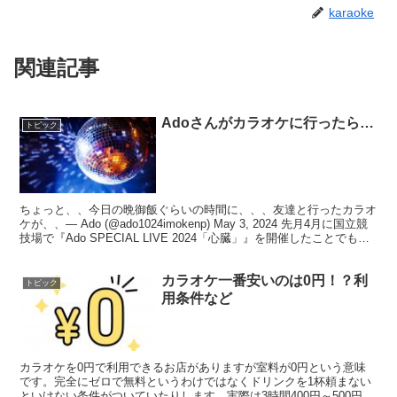
karaoke
関連記事
Adoさんがカラオケに行ったら…
トピック
ちょっと、、今日の晩御飯ぐらいの時間に、、、友達と行ったカラオ
ケが、、— Ado (@ado1024imokenp) May 3, 2024 先月4月に国立競
技場で『Ado SPECIAL LIVE 2024「心臓」』を開催したことでも話
題...
カラオケ一番安いのは0円！？利
トピック
用条件など
カラオケを0円で利用できるお店がありますが室料が0円という意味
です。完全にゼロで無料というわけではなくドリンクを1杯頼まない
といけない条件がついていたりします。実際は3時間400円～500円で